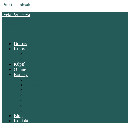
Prejsť na obsah
Iveta Pernišová
Iveta Pernišová – spisovateľka
Menu
Domov
Knihy
Séria Anarchorance
Áčko za lásku
Kúpiť
O mne
Bonusy
Rozhovory
Bonusové kapitoly
Kvízy
Slovník
Obsah Anarchorance
Ukážka z knihy
Galéria
Blog
Kontakt