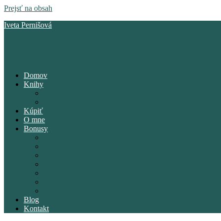
Prejsť na obsah
Iveta Pernišová
Iveta Pernišová – spisovateľka
Menu
Domov
Knihy
Séria Anarchorance
Áčko za lásku
Kúpiť
O mne
Bonusy
Rozhovory
Bonusové kapitoly
Kvízy
Slovník
Obsah Anarchorance
Ukážka z knihy
Galéria
Blog
Kontakt